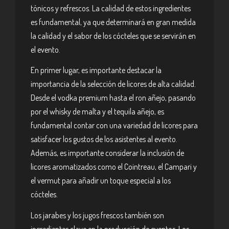
tónicos y refrescos. La calidad de estos ingredientes
es fundamental, ya que determinará en gran medida
la calidad y el sabor de los cócteles que se servirán en
el evento.
En primer lugar, es importante destacar la
importancia de la selección de licores de alta calidad.
Desde el vodka premium hasta el ron añejo, pasando
por el whisky de malta y el tequila añejo, es
fundamental contar con una variedad de licores para
satisfacer los gustos de los asistentes al evento.
Además, es importante considerar la inclusión de
licores aromatizados como el Cointreau, el Campari y
el vermut para añadir un toque especial a los
cócteles.
Los jarabes y los jugos frescos también son
ingredientes clave en la producción de eventos. Los