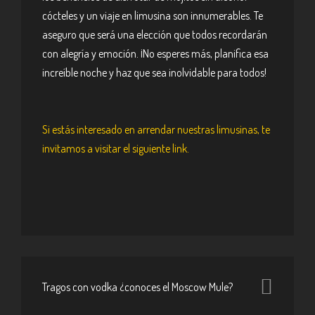
cócteles y un viaje en limusina son innumerables. Te
aseguro que será una elección que todos recordarán
con alegría y emoción. ¡No esperes más, planifica esa
increíble noche y haz que sea inolvidable para todos!
Si estás interesado en arrendar nuestras limusinas, te
invitamos a visitar el siguiente
link
.
Tragos con vodka ¿conoces el Moscow Mule?