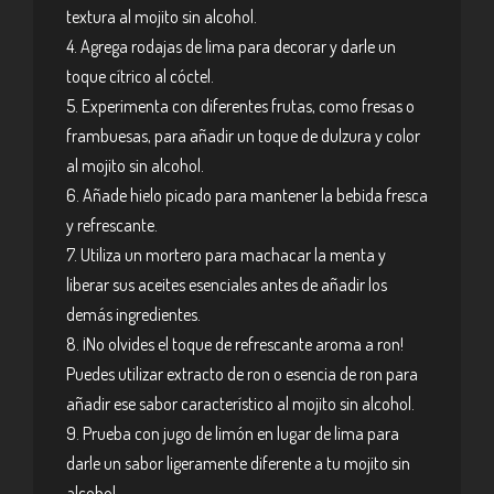
textura al mojito sin alcohol.
4. Agrega rodajas de lima para decorar y darle un
toque cítrico al cóctel.
5. Experimenta con diferentes frutas, como fresas o
frambuesas, para añadir un toque de dulzura y color
al mojito sin alcohol.
6. Añade hielo picado para mantener la bebida fresca
y refrescante.
7. Utiliza un mortero para machacar la menta y
liberar sus aceites esenciales antes de añadir los
demás ingredientes.
8. ¡No olvides el toque de refrescante aroma a ron!
Puedes utilizar extracto de ron o esencia de ron para
añadir ese sabor característico al mojito sin alcohol.
9. Prueba con jugo de limón en lugar de lima para
darle un sabor ligeramente diferente a tu mojito sin
alcohol.