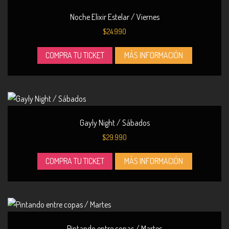
página
Noche Elixir Estelar / Viernes
de
$
24.990
producto
COMPRA TU TICKET
MÁS INFORMACIÓN
Gayly Night / Sábados
$
29.990
COMPRA TU TICKET
MÁS INFORMACIÓN
Pintando entre copas / Martes