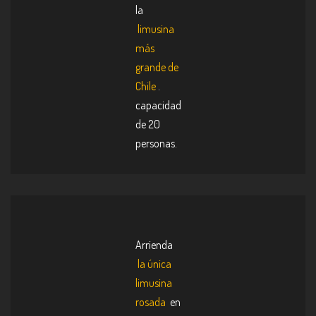
la
limusina
más
grande de
Chile
.
capacidad
de 20
personas.
Arrienda
la única
limusina
rosada
en