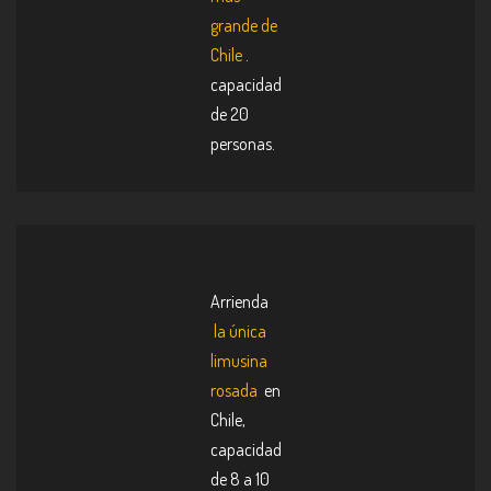
en
grande de
la
Chile
.
página
capacidad
de
de 20
producto
personas.
Arrienda
la única
limusina
rosada
en
Chile,
capacidad
de 8 a 10