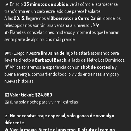
🌌 En solo
35 minutos de subida
, verás cómo el atardecer se
transforma en un cielo estrellado que parece hablarte.
A las
20:15
, llegaremos al
Observatorio Cerro Calán
, donde los
telescopios nos abrirán una ventana al universo 🌙🔭
💫 Planetas, constelaciones, misterios y momentos que te harán
sentir parte de algo mucho más grande.
🚐✨ Luego, nuestra
limusina de lujo
te estará esperando para
llevarte directo a
Barbazul Beach
, al lado del Metro Los Dominicos.
🍸 Ahí celebraremos la experiencia con un
shot de cortesía
y
buena energía, compartiendo todo lo vivido entre risas, amigos y
nuevas historias.
💵
Valor ticket: $24.990
📅 ¡Una sola noche para vivir mil estrellas!
🌌
No necesitas traje especial, solo ganas de vivir algo
diferente.
🔥
Vive la magia. Siente el universo. Disfruta el camino.