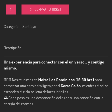
Noche
COMPRA TU TICKET
Elixir
Categoría:
Santiago
Estelar
/
Descripción
Viernes
cantidad
Una experiencia para conectar con el universo… y contigo
mismo.
🚶‍♀️✨ Nos reunimos en
Metro Los Dominicos (19:30 hrs)
para
comenzar una caminata ligera por el
Cerro Calán
, mientras el sol se
esconde y el cielo se llena de luces infinitas.
🌄 Cada paso es una desconexión del ruido y una conexión con la
energía del cosmos.