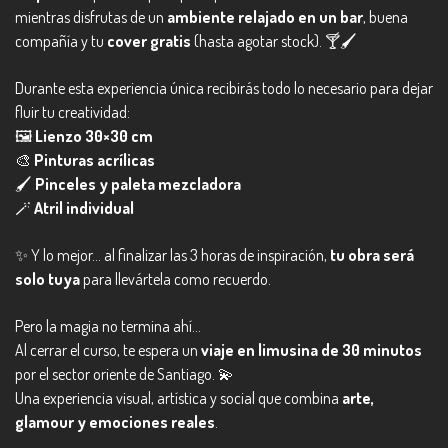
mientras disfrutas de un
ambiente relajado en un bar
, buena
compañía y tu
cover gratis
(hasta agotar stock). 🍸🖌️
Durante esta experiencia única recibirás todo lo necesario para dejar
fluir tu creatividad:
🖼️
Lienzo 30×30 cm
🎨
Pinturas acrílicas
🖌️
Pinceles y paleta mezcladora
🪄
Atril individual
✨ Y lo mejor… al finalizar las 3 horas de inspiración,
tu obra será
solo tuya
para llevártela como recuerdo.
Pero la magia no termina ahí…
Al cerrar el curso, te espera un
viaje en limusina de 30 minutos
por el sector oriente de Santiago. 💫
Una experiencia visual, artística y social que combina
arte,
glamour y emociones reales
.