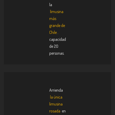
la
limusina
más
grande de
Chile
.
capacidad
de 20
personas.
Arrienda
la única
limusina
rosada
en