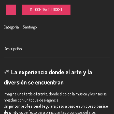
Pintando
COMPRA TU TICKET
entre
Categoría:
Santiago
copas
/
Descripción
Martes
cantidad
🎨
La experiencia donde el arte y la
diversión se encuentran
Imagina una tarde diferente, donde el color, la música y las risas se
mezclan con un toque de elegancia.
Un
pintor profesional
te guiará paso a paso en un
curso básico
de pintura
, perfecto para principiantes o curiosos del arte,