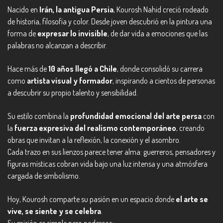
Nacido en
Irán, la antigua Persia
, Kourosh Nahid creció rodeado
de historia, filosofía y color. Desde joven descubrió en la pintura una
forma de
expresar lo invisible
, de dar vida a emociones que las
palabras no alcanzan a describir.
Hace más de
10 años llegó a Chile
, donde consolidó su carrera
como
artista visual y formador
, inspirando a cientos de personas
a descubrir su propio talento y sensibilidad.
Su estilo combina la
profundidad emocional del arte persa
con
la
fuerza expresiva del realismo contemporáneo
, creando
obras que invitan a la reflexión, la conexión y el asombro.
Cada trazo en sus lienzos parece tener alma: guerreros, pensadores y
figuras místicas cobran vida bajo una luz intensa y una atmósfera
cargada de simbolismo.
Hoy, Kourosh comparte su pasión en un espacio donde
el arte se
vive, se siente y se celebra
.