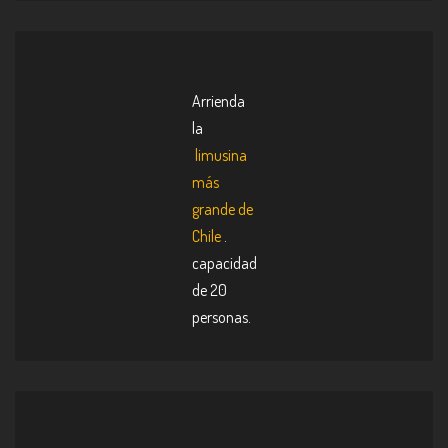
Arrienda
la
limusina
más
grande de
Chile
.
capacidad
de 20
personas.